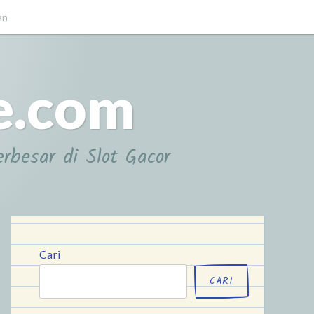
an
e.com
rbesar di Slot Gacor
Cari
CARI