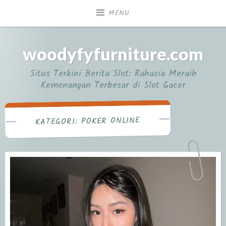
Lanjut
MENU
ke
konten
woodyfyfurniture.com
Situs Terkini Berita Slot: Rahasia Meraih
Kemenangan Terbesar di Slot Gacor
POKER ONLINE
KATEGORI: