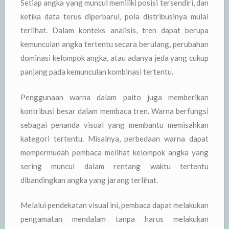
Setiap angka yang muncul memiliki posisi tersendiri, dan
ketika data terus diperbarui, pola distribusinya mulai
terlihat. Dalam konteks analisis, tren dapat berupa
kemunculan angka tertentu secara berulang, perubahan
dominasi kelompok angka, atau adanya jeda yang cukup
panjang pada kemunculan kombinasi tertentu.
Penggunaan warna dalam paito juga memberikan
kontribusi besar dalam membaca tren. Warna berfungsi
sebagai penanda visual yang membantu memisahkan
kategori tertentu. Misalnya, perbedaan warna dapat
mempermudah pembaca melihat kelompok angka yang
sering muncul dalam rentang waktu tertentu
dibandingkan angka yang jarang terlihat.
Melalui pendekatan visual ini, pembaca dapat melakukan
pengamatan mendalam tanpa harus melakukan