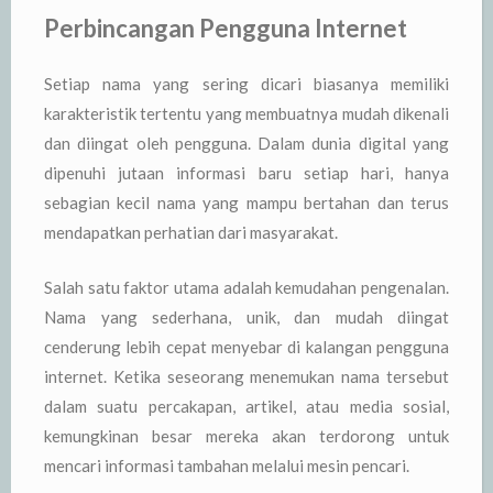
Perbincangan Pengguna Internet
Setiap nama yang sering dicari biasanya memiliki
karakteristik tertentu yang membuatnya mudah dikenali
dan diingat oleh pengguna. Dalam dunia digital yang
dipenuhi jutaan informasi baru setiap hari, hanya
sebagian kecil nama yang mampu bertahan dan terus
mendapatkan perhatian dari masyarakat.
Salah satu faktor utama adalah kemudahan pengenalan.
Nama yang sederhana, unik, dan mudah diingat
cenderung lebih cepat menyebar di kalangan pengguna
internet. Ketika seseorang menemukan nama tersebut
dalam suatu percakapan, artikel, atau media sosial,
kemungkinan besar mereka akan terdorong untuk
mencari informasi tambahan melalui mesin pencari.