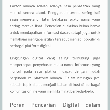
Faktor lainnya adalah adanya rasa penasaran yang
muncul secara alami. Pengguna internet sering kali
ingin mengetahui latar belakang suatu nama yang
sering mereka lihat. Pencarian dilakukan bukan hanya
untuk mendapatkan informasi dasar, tetapi juga untuk
memahami mengapa istilah tersebut menjadi populer di
berbagai platform digital.
Lingkungan digital yang saling terhubung juga
mempercepat penyebaran suatu nama. Informasi yang
muncul pada satu platform dapat dengan mudah
berpindah ke platform lainnya. Dalam hitungan jam,
sebuah topik dapat menjadi bahan diskusi di berbagai
komunitas online yang memiliki minat berbeda-beda.
Peran Pencarian Digital dalam