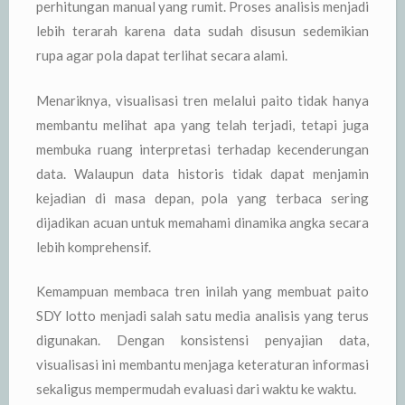
perhitungan manual yang rumit. Proses analisis menjadi
lebih terarah karena data sudah disusun sedemikian
rupa agar pola dapat terlihat secara alami.
Menariknya, visualisasi tren melalui paito tidak hanya
membantu melihat apa yang telah terjadi, tetapi juga
membuka ruang interpretasi terhadap kecenderungan
data. Walaupun data historis tidak dapat menjamin
kejadian di masa depan, pola yang terbaca sering
dijadikan acuan untuk memahami dinamika angka secara
lebih komprehensif.
Kemampuan membaca tren inilah yang membuat paito
SDY lotto menjadi salah satu media analisis yang terus
digunakan. Dengan konsistensi penyajian data,
visualisasi ini membantu menjaga keteraturan informasi
sekaligus mempermudah evaluasi dari waktu ke waktu.