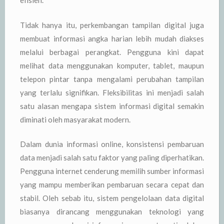
efisien.
Tidak hanya itu, perkembangan tampilan digital juga
membuat informasi angka harian lebih mudah diakses
melalui berbagai perangkat. Pengguna kini dapat
melihat data menggunakan komputer, tablet, maupun
telepon pintar tanpa mengalami perubahan tampilan
yang terlalu signifikan. Fleksibilitas ini menjadi salah
satu alasan mengapa sistem informasi digital semakin
diminati oleh masyarakat modern.
Dalam dunia informasi online, konsistensi pembaruan
data menjadi salah satu faktor yang paling diperhatikan.
Pengguna internet cenderung memilih sumber informasi
yang mampu memberikan pembaruan secara cepat dan
stabil. Oleh sebab itu, sistem pengelolaan data digital
biasanya dirancang menggunakan teknologi yang