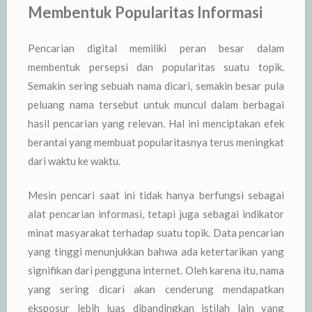
Membentuk Popularitas Informasi
Pencarian digital memiliki peran besar dalam
membentuk persepsi dan popularitas suatu topik.
Semakin sering sebuah nama dicari, semakin besar pula
peluang nama tersebut untuk muncul dalam berbagai
hasil pencarian yang relevan. Hal ini menciptakan efek
berantai yang membuat popularitasnya terus meningkat
dari waktu ke waktu.
Mesin pencari saat ini tidak hanya berfungsi sebagai
alat pencarian informasi, tetapi juga sebagai indikator
minat masyarakat terhadap suatu topik. Data pencarian
yang tinggi menunjukkan bahwa ada ketertarikan yang
signifikan dari pengguna internet. Oleh karena itu, nama
yang sering dicari akan cenderung mendapatkan
eksposur lebih luas dibandingkan istilah lain yang