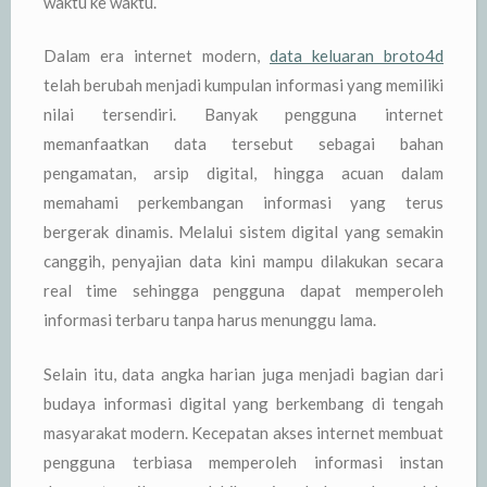
waktu ke waktu.
Dalam era internet modern,
data keluaran broto4d
telah berubah menjadi kumpulan informasi yang memiliki
nilai tersendiri. Banyak pengguna internet
memanfaatkan data tersebut sebagai bahan
pengamatan, arsip digital, hingga acuan dalam
memahami perkembangan informasi yang terus
bergerak dinamis. Melalui sistem digital yang semakin
canggih, penyajian data kini mampu dilakukan secara
real time sehingga pengguna dapat memperoleh
informasi terbaru tanpa harus menunggu lama.
Selain itu, data angka harian juga menjadi bagian dari
budaya informasi digital yang berkembang di tengah
masyarakat modern. Kecepatan akses internet membuat
pengguna terbiasa memperoleh informasi instan