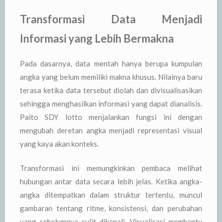
Transformasi Data Menjadi
Informasi yang Lebih Bermakna
Pada dasarnya, data mentah hanya berupa kumpulan
angka yang belum memiliki makna khusus. Nilainya baru
terasa ketika data tersebut diolah dan divisualisasikan
sehingga menghasilkan informasi yang dapat dianalisis.
Paito SDY lotto menjalankan fungsi ini dengan
mengubah deretan angka menjadi representasi visual
yang kaya akan konteks.
Transformasi ini memungkinkan pembaca melihat
hubungan antar data secara lebih jelas. Ketika angka-
angka ditempatkan dalam struktur tertentu, muncul
gambaran tentang ritme, konsistensi, dan perubahan
yang sebelumnya sulit dikenali. Visualisasi membantu