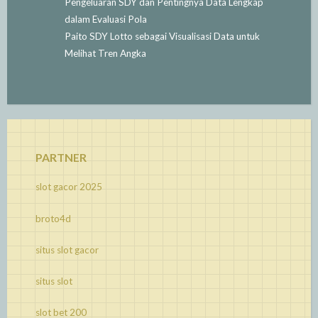
Pengeluaran SDY dan Pentingnya Data Lengkap
dalam Evaluasi Pola
Paito SDY Lotto sebagai Visualisasi Data untuk
Melihat Tren Angka
PARTNER
slot gacor 2025
broto4d
situs slot gacor
situs slot
slot bet 200