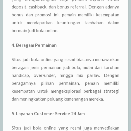
deposit, cashback, dan bonus referral. Dengan adanya
bonus dan promosi ini, pemain memiliki kesempatan
untuk mendapatkan keuntungan tambahan dalam
bermain judi bola online.
4. Beragam Permainan
Situs judi bola online yang resmi biasanya menawarkan
beragam jenis permainan judi bola, mulai dari taruhan
handicap, over/under, hingga mix parlay. Dengan
beragamnya pilihan permainan, pemain memiliki
kesempatan untuk mengeksplorasi berbagai strategi
dan meningkatkan peluang kemenangan mereka.
5. Layanan Customer Service 24 Jam
Situs judi bola online yang resmi juga menyediakan