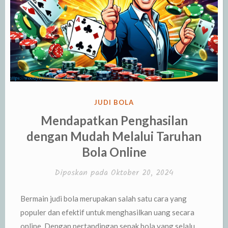
DIPOSKAN
JUDI BOLA
PADA
Mendapatkan Penghasilan
dengan Mudah Melalui Taruhan
Bola Online
Diposkan pada
Oktober 20, 2024
Bermain judi bola merupakan salah satu cara yang
populer dan efektif untuk menghasilkan uang secara
online. Dengan pertandingan sepak bola yang selalu