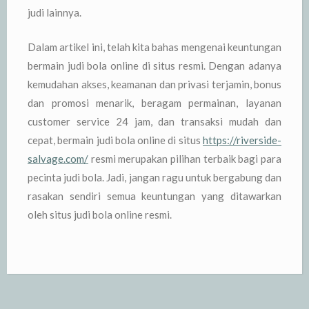
judi lainnya.
Dalam artikel ini, telah kita bahas mengenai keuntungan
bermain judi bola online di situs resmi. Dengan adanya
kemudahan akses, keamanan dan privasi terjamin, bonus
dan promosi menarik, beragam permainan, layanan
customer service 24 jam, dan transaksi mudah dan
cepat, bermain judi bola online di situs
https://riverside-
salvage.com/
resmi merupakan pilihan terbaik bagi para
pecinta judi bola. Jadi, jangan ragu untuk bergabung dan
rasakan sendiri semua keuntungan yang ditawarkan
oleh situs judi bola online resmi.