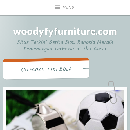
Lanjut
MENU
ke
konten
woodyfyfurniture.com
Situs Terkini Berita Slot: Rahasia Meraih
Kemenangan Terbesar di Slot Gacor
JUDI BOLA
KATEGORI: