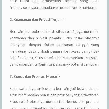
situs resmi juga memberikan tampilan yang user-
friendly sehingga memudahkan pemain untuk navigasi.
2. Keamanan dan Privasi Terjamin
Bermain judi bola online di situs resmi juga menjamin
keamanan dan privasi pemain. Situs resmi biasanya
dilengkapi dengan sistem keamanan canggih yang
melindungi data pribadi pemain dari akses yang tidak
sah. Selain itu, situs resmi juga menawarkan transaksi
yang aman dan terjamin tanpa adanya potensi penipuan.
3. Bonus dan Promosi Menarik
Salah satu daya tarik utama bermain judi bola online di
situs resmi adalah bonus dan promosi yang ditawarkan.
Situs resmi biasanya memberikan bonus dan promosi
yang menguntungkan bagi pemain, seperti bonus