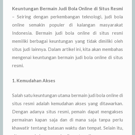
Keuntungan Bermain Judi Bola Online di Situs Resmi
– Seiring dengan perkembangan teknologi, judi bola
online semakin populer di kalangan masyarakat
Indonesia. Bermain judi bola online di situs resmi
memiliki berbagai keuntungan yang tidak dimiliki oleh
situs judi lainnya. Dalam artikel ini, kita akan membahas
mengenai keuntungan bermain judi bola online di situs
resmi.
1. Kemudahan Akses
Salah satu keuntungan utama bermain judi bola online di
situs resmi adalah kemudahan akses yang ditawarkan.
Dengan adanya situs resmi, pemain dapat mengakses
permainan kapan saja dan di mana saja tanpa perlu
khawatir tentang batasan waktu dan tempat. Selain itu,