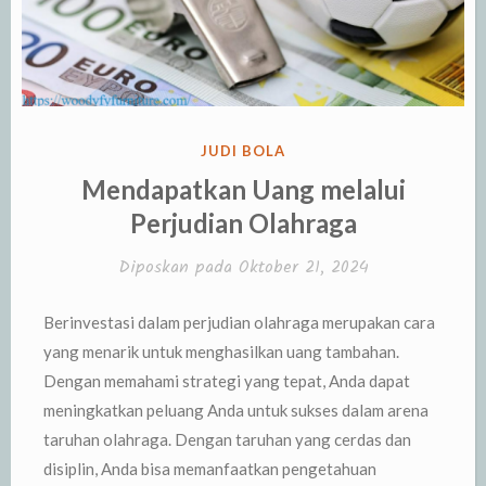
DIPOSKAN
JUDI BOLA
PADA
Mendapatkan Uang melalui
Perjudian Olahraga
Diposkan pada
Oktober 21, 2024
Berinvestasi dalam perjudian olahraga merupakan cara
yang menarik untuk menghasilkan uang tambahan.
Dengan memahami strategi yang tepat, Anda dapat
meningkatkan peluang Anda untuk sukses dalam arena
taruhan olahraga. Dengan taruhan yang cerdas dan
disiplin, Anda bisa memanfaatkan pengetahuan