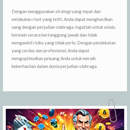
Dengan menggunakan strategi yang tepat dan
melakukan riset yang teliti, Anda dapat menghasilkan
uang dengan perjudian olahraga. Ingatlah untuk selalu
bermain secara bertanggung jawab dan tidak
mengambil risiko yang tidak perlu. Dengan pendekatan
yang cerdas dan profesional, Anda dapat
mengoptimalkan peluang Anda untuk meraih
keberhasilan dalam dunia perjudian olahraga.