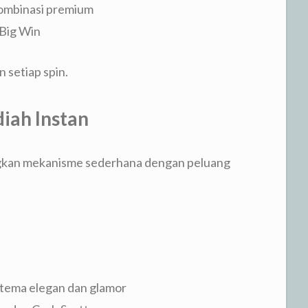
ombinasi premium
Big Win
 setiap spin.
diah Instan
ngkan mekanisme sederhana dengan peluang
tema elegan dan glamor