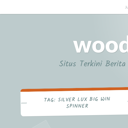
Lanjut
J
ke
konten
wood
Situs Terkini Berit
SILVER LUX BIG WIN
TAG:
SPINNER