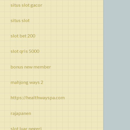
situs slot gacor
situs slot
slot bet 200
slot qris 5000
bonus new member
mahjong ways 2
https://healthwayspa.com
rajapanen
slot luar negeri