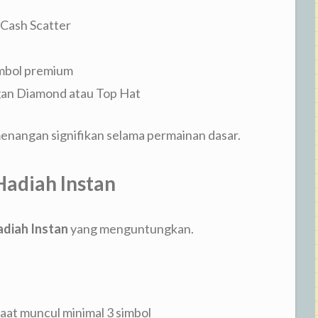
Cash Scatter
mbol premium
gan Diamond atau Top Hat
menangan signifikan selama permainan dasar.
Hadiah Instan
diah Instan
yang menguntungkan.
at muncul minimal 3 simbol