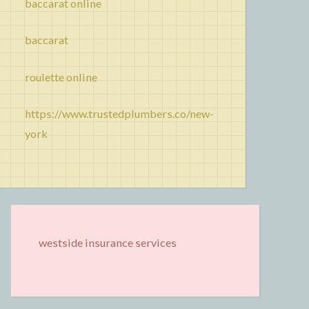
baccarat online
baccarat
roulette online
https://www.trustedplumbers.co/new-
york
westside insurance services