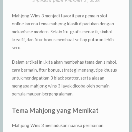
Diposkan pada
Februari 2, 2026
Mahjong Wins 3 menjadi favorit para pemain slot
online karena tema mahjong klasik dipadukan dengan
mekanisme modern. Selain itu, grafis menarik, simbol
kreatif, dan fitur bonus membuat setiap putaran lebih
seru.
Dalam artikel ini, kita akan membahas tema dan simbol,
cara bermain, fitur bonus, strategi menang, tips khusus
untuk mendapatkan 3 black scatter, serta alasan
mengapa mahjong wins 3 layak dicoba oleh pemain
pemula maupun berpengalaman.
Tema Mahjong yang Memikat
Mahjong Wins 3 memadukan nuansa permainan