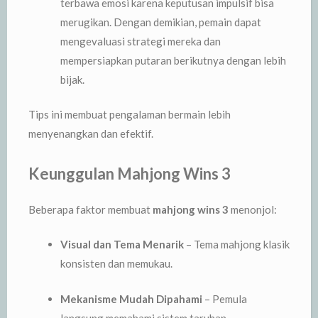
terbawa emosi karena keputusan impulsif bisa
merugikan. Dengan demikian, pemain dapat
mengevaluasi strategi mereka dan
mempersiapkan putaran berikutnya dengan lebih
bijak.
Tips ini membuat pengalaman bermain lebih
menyenangkan dan efektif.
Keunggulan Mahjong Wins 3
Beberapa faktor membuat
mahjong wins 3
menonjol:
Visual dan Tema Menarik
– Tema mahjong klasik
konsisten dan memukau.
Mekanisme Mudah Dipahami
– Pemula
langsung memahami sistem taruhan.