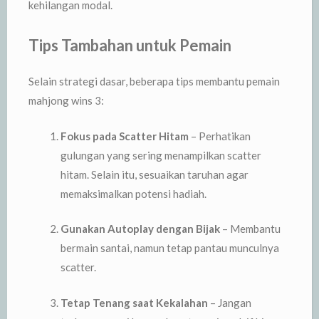
kehilangan modal.
Tips Tambahan untuk Pemain
Selain strategi dasar, beberapa tips membantu pemain
mahjong wins 3:
Fokus pada Scatter Hitam
– Perhatikan
gulungan yang sering menampilkan scatter
hitam. Selain itu, sesuaikan taruhan agar
memaksimalkan potensi hadiah.
Gunakan Autoplay dengan Bijak
– Membantu
bermain santai, namun tetap pantau munculnya
scatter.
Tetap Tenang saat Kekalahan
– Jangan