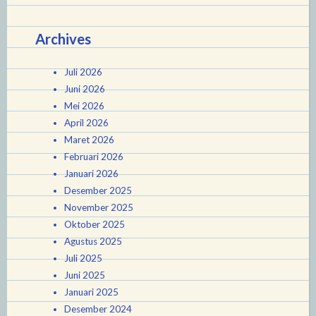
Archives
Juli 2026
Juni 2026
Mei 2026
April 2026
Maret 2026
Februari 2026
Januari 2026
Desember 2025
November 2025
Oktober 2025
Agustus 2025
Juli 2025
Juni 2025
Januari 2025
Desember 2024