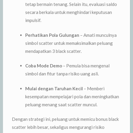
tetap bermain tenang. Selain itu, evaluasi saldo
secara berkala untuk menghindari keputusan
impulsif.
Perhatikan Pola Gulungan
– Amati munculnya
simbol scatter untuk memaksimalkan peluang
mendapatkan 3 black scatter.
Coba Mode Demo
– Pemula bisa mengenal
simbol dan fitur tanpa risiko uang asli.
Mulai dengan Taruhan Kecil
– Memberi
kesempatan mempelajari pola dan meningkatkan
peluang menang saat scatter muncul.
Dengan strategi ini, peluang untuk memicu bonus black
scatter lebih besar, sekaligus mengurangi risiko