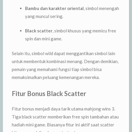
Bambu dan karakter oriental
, simbol menengah
yang muncul sering.
Black scatter
, simbol khusus yang memicu free
spin dan mini game.
Selain itu, simbol wild dapat menggantikan simbol lain
untuk membentuk kombinasi menang. Dengan demikian,
pemain yang memahami fungsi tiap simbol bisa
memaksimalkan peluang kemenangan mereka.
Fitur Bonus Black Scatter
Fitur bonus menjadi daya tarik utama mahjong wins 3.
Tiga black scatter memberikan free spin tambahan atau
hadiah mini game. Biasanya fitur ini aktif saat scatter