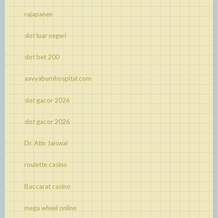
rajapanen
slot luar negeri
slot bet 200
aavyaburnhospital.com
slot gacor 2026
slot gacor 2026
Dr. Atin Jaiswal
roulette casino
Baccarat casino
mega wheel online