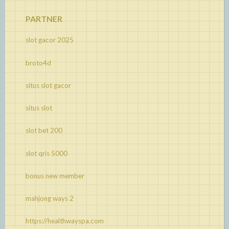
PARTNER
slot gacor 2025
broto4d
situs slot gacor
situs slot
slot bet 200
slot qris 5000
bonus new member
mahjong ways 2
https://healthwayspa.com