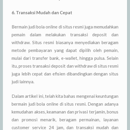
6. Transaksi Mudah dan Cepat
Bermain judi bola online di situs resmi juga memudahkan
pemain dalam melakukan transaksi deposit dan
withdraw. Situs resmi biasanya menyediakan beragam
metode pembayaran yang dapat dipilih oleh pemain,
mulai dari transfer bank, e-wallet, hingga pulsa. Selain
itu, proses transaksi deposit dan withdraw di situs resmi
juga lebih cepat dan efisien dibandingkan dengan situs
judi lainnya.
Dalam artikel ini, telah kita bahas mengenai keuntungan
bermain judi bola online di situs resmi. Dengan adanya
kemudahan akses, keamanan dan privasi terjamin, bonus
dan promosi menarik, beragam permainan, layanan
customer service 24 jam, dan transaksi mudah dan